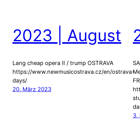
2023 | August
Lang cheap opera II / trump OSTRAVA
SA
https://www.newmusicostrava.cz/en/ostrava-
Me
days/
FR
20. März 2023
ht
st
da
3.