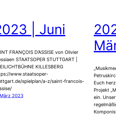
2023 | Juni
202
Mär
INT FRANÇOIS D’ASSISE von Olivier
ssiaen STAATSOPER STUTTGART |
EILICHTBÜHNE KILLESBERG
„Musikmedi
tps://www.staatsoper-
Petruskir
uttgart.de/spielplan/a-z/saint-francois-
Euch herz
ssise/
Projekt „
 März 2023
ein. Unser
regelmäßi
Komponist