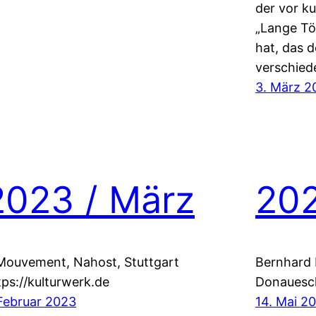
der vor k
„Lange Tö
hat, das d
verschied
3. März 2
2023 / März
202
Mouvement, Nahost, Stuttgart
Bernhard 
tps://kulturwerk.de
Donauesc
 Februar 2023
14. Mai 2