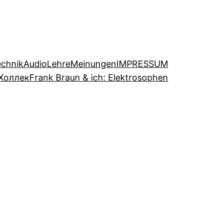
echnik
Audio
Lehre
Meinungen
IMPRESSUM
Холлек
Frank Braun & ich: Elektrosophen