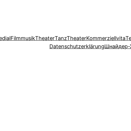
edial
Filmmusik
Theater
TanzTheater
Kommerziell
vita
T
Datenschutzerklärung
Шнайдер-