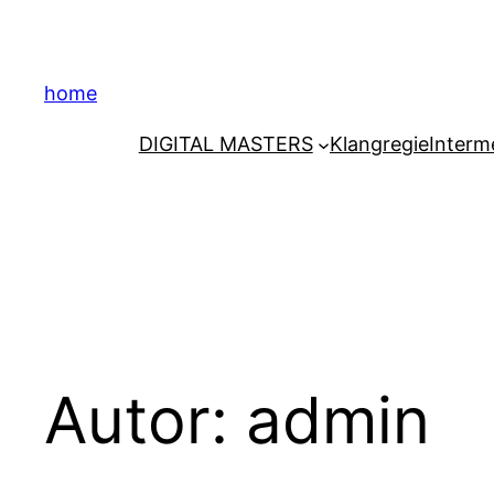
Zum
Inhalt
springen
home
DIGITAL MASTERS
Klangregie
Interm
Autor:
admin