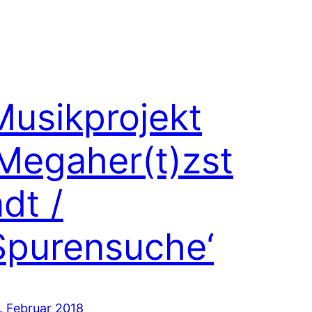
Musikprojekt
‚Megaher(t)zst
dt /
Spurensuche‘
. Februar 2018