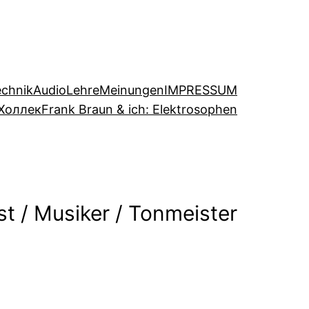
echnik
Audio
Lehre
Meinungen
IMPRESSUM
Холлек
Frank Braun & ich: Elektrosophen
t / Musiker / Tonmeister