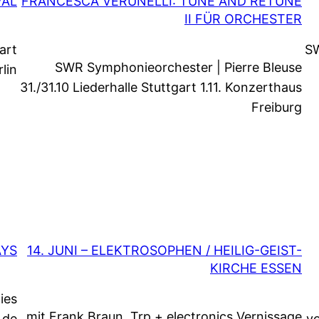
VAL
FRANCESCA VERUNELLI: TUNE AND RETUNE
II FÜR ORCHESTER
art
SW
SWR Symphonieorchester | Pierre Bleuse
lin
31./31.10 Liederhalle Stuttgart 1.11. Konzerthaus
Freiburg
AYS
14. JUNI – ELEKTROSOPHEN / HEILIG-GEIST-
KIRCHE ESSEN
ies
mit Frank Braun, Trp + electronics Vernissage
 de
vo