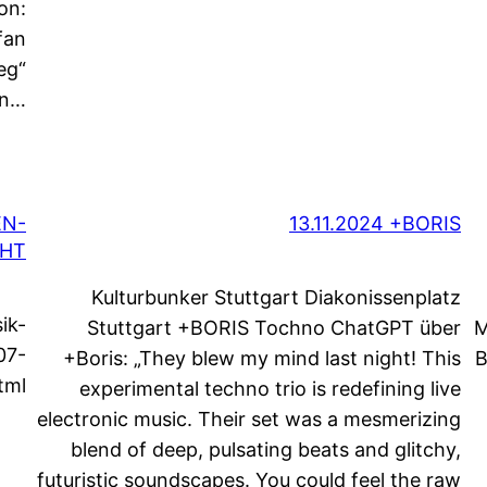
on:
fan
eg“
on…
EN-
13.11.2024 +BORIS
GHT
Kulturbunker Stuttgart Diakonissenplatz
ik-
Stuttgart +BORIS Tochno ChatGPT über
M
07-
+Boris: „They blew my mind last night! This
B
tml
experimental techno trio is redefining live
electronic music. Their set was a mesmerizing
blend of deep, pulsating beats and glitchy,
futuristic soundscapes. You could feel the raw