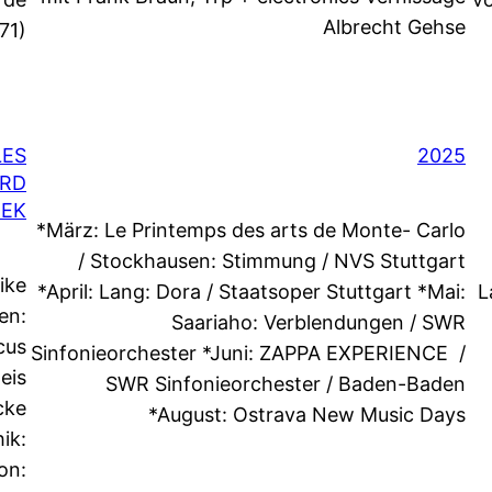
Albrecht Gehse
71)
LES
2025
ARD
HEK
*März: Le Printemps des arts de Monte- Carlo
/ Stockhausen: Stimmung / NVS Stuttgart
ike
*April: Lang: Dora / Staatsoper Stuttgart *Mai:
L
en:
Saariaho: Verblendungen / SWR
cus
Sinfonieorchester *Juni: ZAPPA EXPERIENCE /
eis
SWR Sinfonieorchester / Baden-Baden
cke
*August: Ostrava New Music Days
ik:
on: