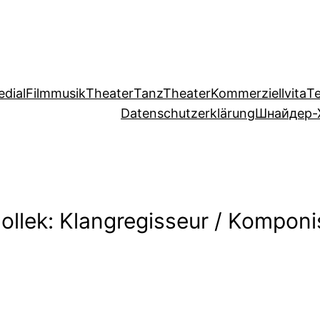
edial
Filmmusik
Theater
TanzTheater
Kommerziell
vita
T
Datenschutzerklärung
Шнайдер-
llek: Klangregisseur / Komponis