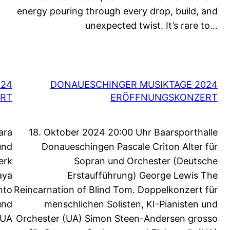
energy pouring through every drop, build, and
unexpected twist. It’s rare to…
024
DONAUESCHINGER MUSIKTAGE 2024
RT
ERÖFFNUNGSKONZERT
ara
18. Oktober 2024 20:00 Uhr Baarsporthalle
und
Donaueschingen Pascale Criton Alter für
erk
Sopran und Orchester (Deutsche
aya
Erstaufführung) George Lewis The
nto
Reincarnation of Blind Tom. Doppelkonzert für
und
menschlichen Solisten, KI-Pianisten und
 UA
Orchester (UA) Simon Steen-Andersen grosso