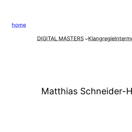
Zum
Inhalt
springen
home
DIGITAL MASTERS
Klangregie
Interm
Matthias Schneider-Ho