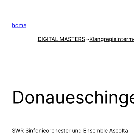
Zum
Inhalt
springen
home
DIGITAL MASTERS
Klangregie
Interm
Donaueschinge
SWR Sinfonieorchester und Ensemble Ascolta