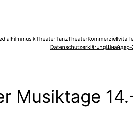
edial
Filmmusik
Theater
TanzTheater
Kommerziell
vita
T
Datenschutzerklärung
Шнайдер-
r Musiktage 14.-