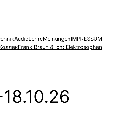
echnik
Audio
Lehre
Meinungen
IMPRESSUM
Холлек
Frank Braun & ich: Elektrosophen
18.10.26